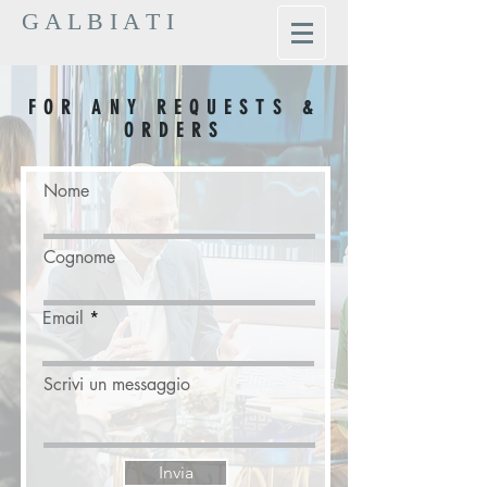
G A L B I A T I
FOR ANY REQUESTS &
ORDERS
Nome
Cognome
Email
Scrivi un messaggio
Invia