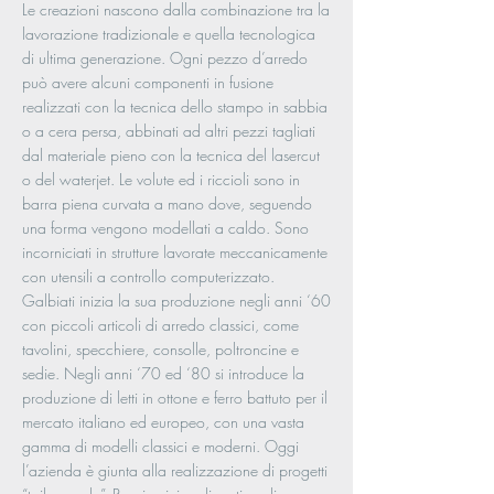
Le creazioni nascono dalla combinazione tra la
lavorazione tradizionale e quella tecnologica
di ultima generazione. Ogni pezzo d’arredo
può avere alcuni componenti in fusione
realizzati con la tecnica dello stampo in sabbia
o a cera persa, abbinati ad altri pezzi tagliati
dal materiale pieno con la tecnica del lasercut
o del waterjet. Le volute ed i riccioli sono in
barra piena curvata a mano dove, seguendo
una forma vengono modellati a caldo. Sono
incorniciati in strutture lavorate meccanicamente
con utensili a controllo computerizzato.
Galbiati inizia la sua produzione negli anni ‘60
con piccoli articoli di arredo classici, come
tavolini, specchiere, consolle, poltroncine e
sedie. Negli anni ‘70 ed ‘80 si introduce la
produzione di letti in ottone e ferro battuto per il
mercato italiano ed europeo, con una vasta
gamma di modelli classici e moderni. Oggi
l’azienda è giunta alla realizzazione di progetti