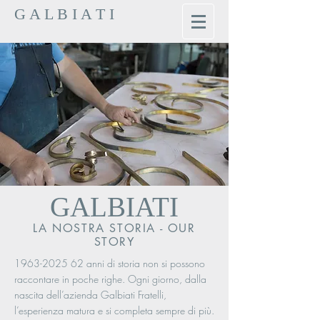
G A L B I A T I
GALBIATI
LA NOSTRA STORIA - OUR
STORY
1963-2025 62
anni di storia non si possono
raccontare in poche righe. Ogni giorno, dalla
nascita dell’azienda Galbiati Fratelli,
l’esperienza matura e si completa sempre di più.