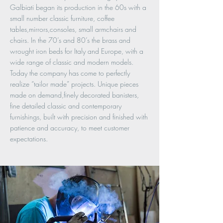
Galbiati began its production in the 60s with a
small number classic furniture, coffee
tables,mirrors,consoles, small armchairs and
chairs. In the 70’s and 80’s the brass and
wrought iron beds for Italy and Europe, with a
wide range of classic and modern models.
Today the company has come to perfectly
realize “tailor made” projects. Unique pieces
made on demand,finely decorated banisters,
fine detailed classic and contemporary
furnishings, built with precision and finished with
patience and accuracy, to meet customer
expectations.