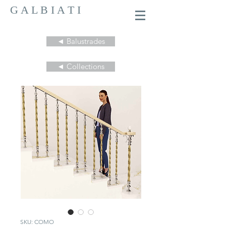
G A L B I A T I
◄ Balustrades
◄ Collections
SKU: COMO