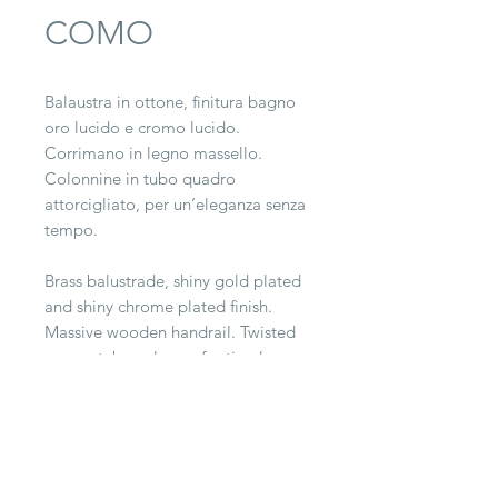
COMO
Balaustra in ottone, finitura bagno
oro lucido e cromo lucido.
Corrimano in legno massello.
Colonnine in tubo quadro
attorcigliato, per un’eleganza senza
tempo.
Brass balustrade, shiny gold plated
and shiny chrome plated finish.
Massive wooden handrail. Twisted
square tube columns for timeless
elegance.
CONTACT