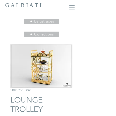
G A L B I A T I
◄ Balustrades
◄ Collections
SKU: Cod. 0040
LOUNGE
TROLLEY