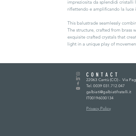
impreziosita da splendidi cristalli
riflettendo e amplificando la luce
This balustrade seamlessly combin
The structure, crafted from brass 
exquisite crafted crystals that cre
light in a unique play of movemen
CONTACT
22063 Cantù (CO) -
Via Pag
Tel. 0039 031.712.047
galbiati@galbiatifratelli.it
IT00196030134
Privacy Policy