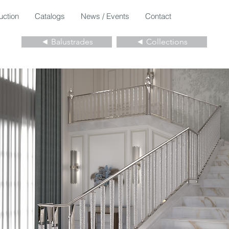
uction
Catalogs
News / Events
Contact
◄ Balustrades
◄ Collections