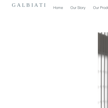
G A L B I A T I
Home
Our Story
Our Prod