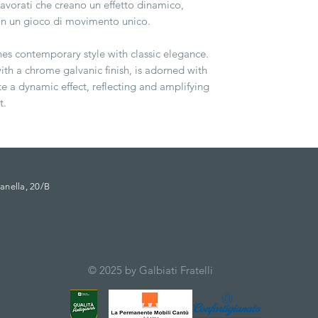
 lavorati che creano un effetto dinamico,
 in un gioco di movimento unico.
es contemporary style with classic elegance.
with a chrome galvanic finish, is adorned with
ate a dynamic effect, reflecting and amplifying
t.
anella, 20/B
© 2025 by Galbiati Fratelli