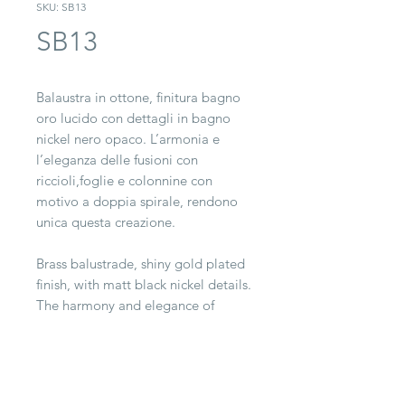
SKU: SB13
SB13
Balaustra in ottone, finitura bagno
oro lucido con dettagli in bagno
nickel nero opaco. L’armonia e
l’eleganza delle fusioni con
riccioli,foglie e colonnine con
motivo a doppia spirale, rendono
unica questa creazione.
Brass balustrade, shiny gold plated
finish, with matt black nickel details.
The harmony and elegance of
leaves and curls combined with
columns, make this creation unique.