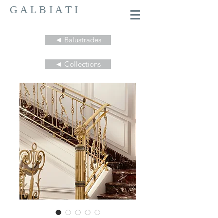
G A L B I A T I
◄ Balustrades
◄ Collections