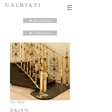
G A L B I A T I
◄ Balustrades
◄ Collections
SKU: SN12
SN12